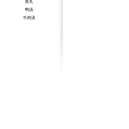
鱼丸
鸭汤
牛肉汤